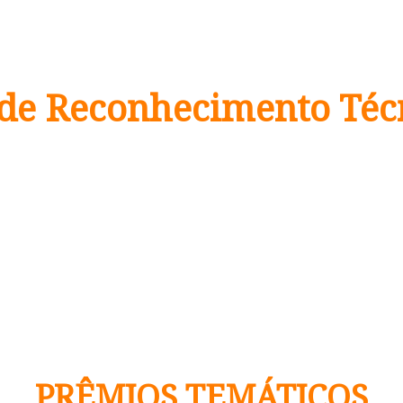
de Reconhecimento Téc
es trabalhos técnico-científicos apresentados em 
 cerimônia de abertura da
8ª ABM Week
, que será 
 dias 3 a 5 de setembro, no Pro Magno, São Paulo/
Veja, abaixo, as categorias e os patrocinadores:
PRÊMIOS TEMÁTICOS