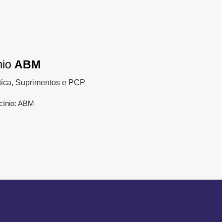
mio
ABM
tica, Suprimentos e PCP
cínio: ABM