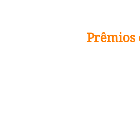
Prêmios 
Os melhor
premiados na
os