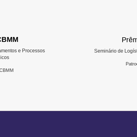
CBMM
Prê
amentos e Processos
Seminário de Logís
icos
Patro
: CBMM